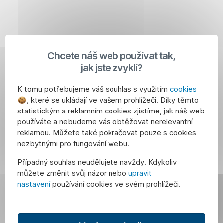
Váš
bankéř
Zajištění
vám
nabídne
rizik
hypotéku
Chcete náš web používat tak,
podle
jak jste zvyklí?
Stejně
vašich
jako
K tomu potřebujeme váš souhlas s využitím
cookies
aktuálních
odpovědnost
, které se ukládají ve vašem prohlížeči. Díky těmto
potřeb
v práci
statistickým a reklamním cookies zjistíme, jak náš web
a možností
a podnikání
používáte a nebudeme vás obtěžovat nerelevantní
a poradí
reklamou. Můžete také pokračovat pouze s cookies
je
vám
nezbytnými pro fungování webu.
důležitá
i ohledně
i odpovědnost
refinancování.
Případný souhlas neudělujete navždy. Kdykoliv
k sobě
můžete změnit svůj názor nebo
upravit
Jako
samému
nastavení
používání cookies ve svém prohlížeči.
klient
a své
Erste
rodině.
Premier
Klid
můžete