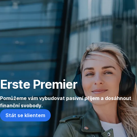
Přeskočit
navigaci
Erste Premier
Pomůžeme vám vybudovat pasivní příjem a dosáhnout
finanční svobody.
Stát se klientem