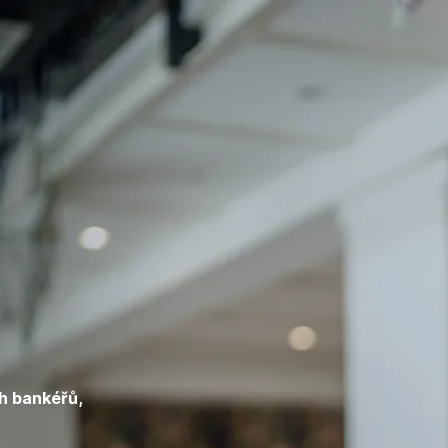
ch bankéřů,