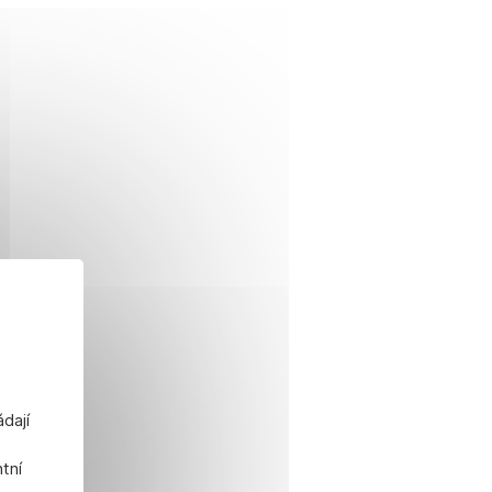
ádají
tní