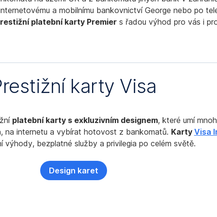
internetovému a mobilnímu bankovnictví George nebo po tele
restižní platební karty Premier
s řadou výhod pro vás i pro
restižní karty Visa
ižní
platební karty s exkluzivním designem
, které umí mnoh
, na internetu a vybírat hotovost z bankomatů.
Karty
Visa I
 výhody, bezplatné služby a privilegia po celém světě.
Design karet
,
Otevírá
se
v