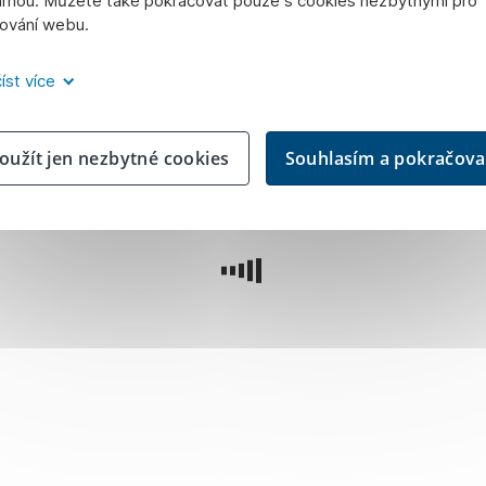
amou. Můžete také pokračovat pouze s cookies nezbytnými pro
gování webu.
íst více
oužít jen nezbytné cookies
Souhlasím a pokračova