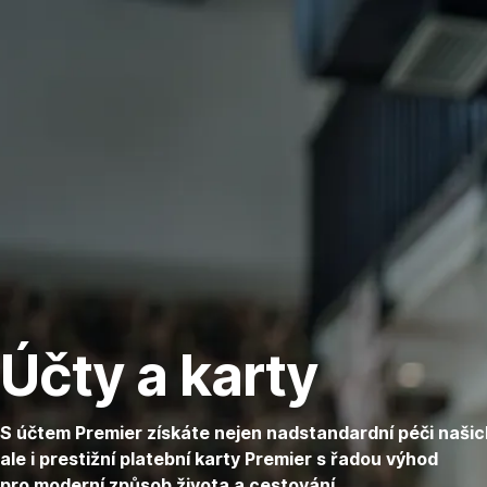
Přeskočit
Přejít
Přejít
Přejít
Přejít
Přejít
Přejít
Přejít
navigaci
na
na
na
na
na
na
na
Účet
Prestižní
Kreditní
Platební
Cizoměnové
Výhody
Digitální
Premier
karty
karta
karty
účty
Erste
svět
Visa
a
Premier
Premier
Infinite
letištní
salonky
Účty a karty
S účtem Premier získáte nejen nadstandardní péči naši
ale i prestižní platební karty Premier s řadou výhod
pro moderní způsob života a cestování.