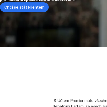
Chci se stát klientem
S Účtem Premier máte všechny
debetními kartami ze všech ba