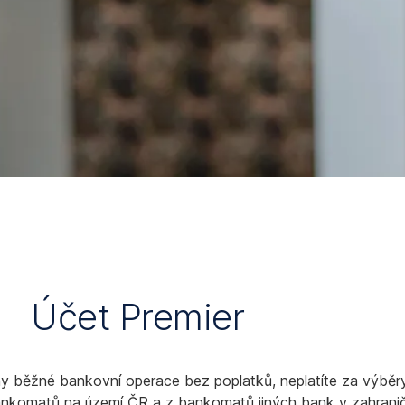
Účet Premier
 běžné bankovní operace bez poplatků, neplatíte za výběr
nkomatů na území ČR a z bankomatů jiných bank v zahraničí