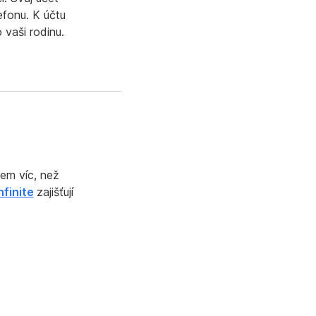
fonu. K účtu
 vaši rodinu.
em víc, než
nfinite
zajišťují